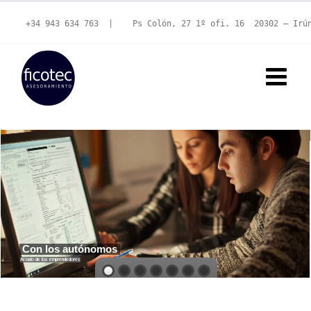
Saltar
al
+34 943 634 763
  |   
 Ps Colón, 27 1º ofi. 16  20302 – Irú
contenido
Con los autónomos
Al lado de los emprendedores