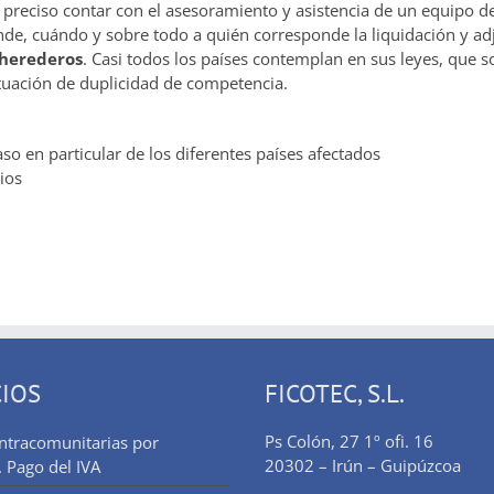
 preciso contar con el asesoramiento y asistencia de un equipo d
nde, cuándo y sobre todo a quién corresponde la liquidación y a
herederos
. Casi todos los países contemplan en sus leyes, que 
ituación de duplicidad de competencia.
so en particular de los diferentes países afectados
ios
CIOS
FICOTEC, S.L.
Ps Colón, 27 1º ofi. 16
intracomunitarias por
20302 – Irún – Guipúzcoa
. Pago del IVA