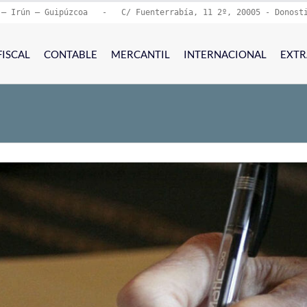
 – Irún – Guipúzcoa   -   C/ Fuenterrabía, 11 2º, 20005 - Donost
FISCAL
CONTABLE
MERCANTIL
INTERNACIONAL
EXTR