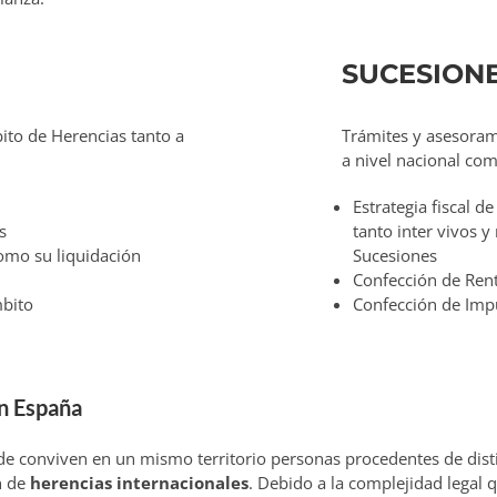
SUCESION
ito de Herencias tanto a
Trámites y asesoram
a nivel nacional com
Estrategia fiscal d
s
tanto inter vivos y
omo su liquidación
Sucesiones
Confección de Ren
mbito
Confección de Impu
en España
nde conviven en un mismo territorio personas procedentes de disti
n de
herencias internacionales
. Debido a la complejidad legal 