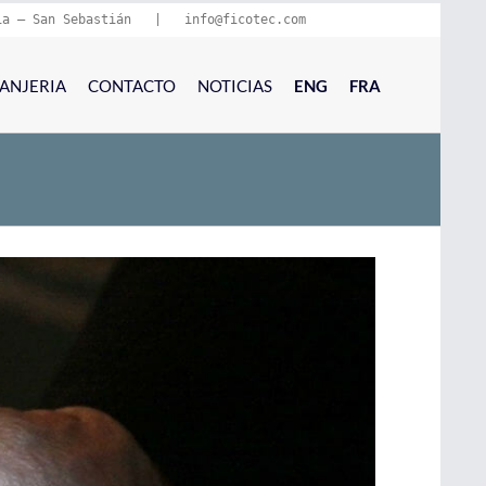
ia – San Sebastián   |   
info@ficotec.com
ANJERIA
CONTACTO
NOTICIAS
ENG
FRA