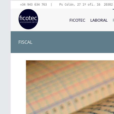
Saltar
+34 943 634 763
  |   
 Ps Colón, 27 1º ofi. 16  20302
al
contenido
FICOTEC
LABORAL
FISCAL