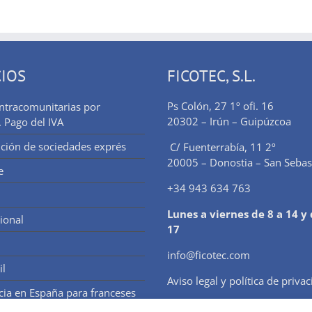
CIOS
FICOTEC, S.L.
Ps Colón, 27 1º ofi. 16
intracomunitarias por
20302 – Irún – Guipúzcoa
. Pago del IVA
ución de sociedades exprés
C/ Fuenterrabía, 11 2º
20005 – Donostia – San Sebas
e
+34 943 634 763
Lunes a viernes de 8 a 14 y 
ional
17
info@ficotec.com
il
Aviso legal y política de priva
cia en España para franceses
Política de Cookies