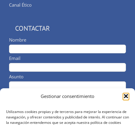
Canal Ético
CONTACTAR
Nombre
Email
Asunto
Comentarios / Telf
Gestionar consentimiento
Utilizamos cookies propias y de terceros para mejorar la experiencia de
navegación, y ofrecer contenidos y publicidad de interés. Al continuar con
He leido y acepto el aviso legal y la política de
la navegación entendemos que se acepta nuestra política de cookies
privacidad