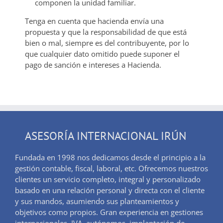
componen la unidad familiar.
Tenga en cuenta que hacienda envía una
propuesta y que la responsabilidad de que está
bien o mal, siempre es del contribuyente, por lo
que cualquier dato omitido puede suponer el
pago de sanción e intereses a Hacienda.
ASESORÍA INTERNACIONAL IRÚN
Fundada en 1998 nos dedicamos desde el principio a la
gestión contable, fiscal, laboral, etc. Ofrecemos nuestros
clientes un servicio completo, integral y personalizado
basado en una relación personal y directa con el cliente
y sus mandos, asumiendo sus planteamientos y
objetivos como propios. Gran experiencia en gestiones