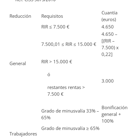
Cuantía
Reducción
Requisitos
(euros)
RIR ≤ 7.500 €
4.650
4.650 –
[(RIR –
7.500,01 ≤ RIR ≤ 15.000 €
7.500) x
0,22]
RIR > 15.000 €
General
ó
3.000
restantes rentas >
7.500 €
Bonificación
Grado de minusvalía 33% –
general +
65%
100%
Grado de minusvalía ≥ 65%
Trabajadores