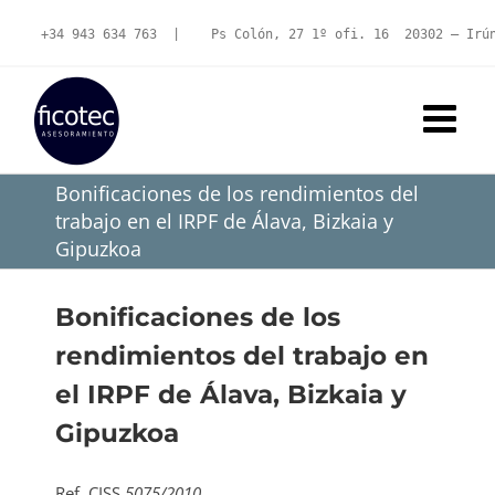
Saltar
al
+34 943 634 763
  |   
 Ps Colón, 27 1º ofi. 16  20302 – Irú
contenido
Bonificaciones de los rendimientos del
trabajo en el IRPF de Álava, Bizkaia y
Gipuzkoa
Bonificaciones de los
rendimientos del trabajo en
el IRPF de Álava, Bizkaia y
Gipuzkoa
Ref. CISS
5075/2010