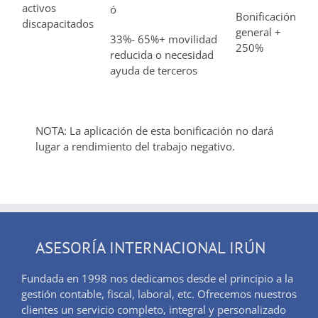
activos
ó
Bonificación
discapacitados
general +
33%- 65%+ movilidad
250%
reducida o necesidad
ayuda de terceros
NOTA: La aplicación de esta bonificación no dará
lugar a rendimiento del trabajo negativo.
ASESORÍA INTERNACIONAL IRÚN
Fundada en 1998 nos dedicamos desde el principio a la
gestión contable, fiscal, laboral, etc. Ofrecemos nuestros
clientes un servicio completo, integral y personalizado