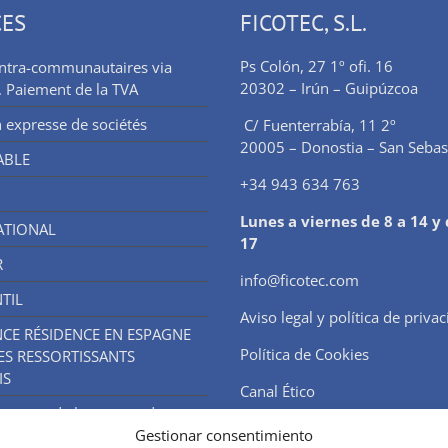
CES
FICOTEC, S.L.
Ps Colón, 27 1º ofi. 16
intra-communautaires via
20302 – Irún – Guipúzcoa
. Paiement de la TVA
 expresse de sociétés
C/ Fuenterrabía, 11 2º
20005 – Donostia – San Sebas
ABLE
+34 943 634 763
Lunes a viernes de 8 a 14 y 
ATIONAL
17
R
info@ficotec.com
TIL
Aviso legal y política de priva
NCE RÉSIDENCE EN ESPAGNE
Política de Cookies
ES RESSORTISSANTS
IS
Canal Ético
trement de brevets et de
Gestionar consentimiento
s