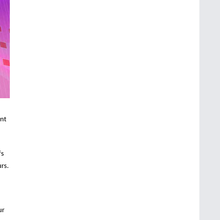
ant
fs
rs.
ur