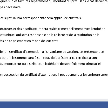
indiquée sur les factures séparément du montant du prix. Dans le cas de vente
 pas nécessaire.
 ce sujet, la TVA correspondante sera appliquée aux frais.
rtateurs et des distributeurs sera réglée trimestriellement avec l’entité de
het unique, qui sera responsable de la collecte et de la restitution de la
s de ce paiement en raison de leur état.
er un Certificat d’Exemption à l’Organisme de Gestion, en présentant ce
en canon, le Commerçant à son tour, doit présenter ce certificat à son
t, importateur ou distributeur, le déduira de son règlement trimestriel.
s en possession du certificat d’exemption, il peut demander le rembourseme