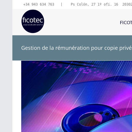
Skip
+34 943 634 763
   |   
 Ps Colón, 27 1º ofi. 16  2030
to
content
FICO
Gestion de la rémunération pour copie pri
View
Larger
Image