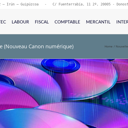
2 – Irún – Guipúzcoa   -   C/ Fuenterrabía, 11 2º, 20005 - Donos
TEC
LABOUR
FISCAL
COMPTABLE
MERCANTIL
INTE
vée (Nouveau Canon numérique)
Home
Nouvelle