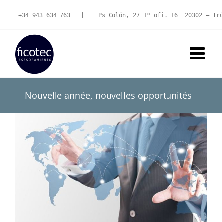
Skip
to
+34 943 634 763
   |   
 Ps Colón, 27 1º ofi. 16  20302 – Ir
content
Nouvelle année, nouvelles opportunités
View
Larger
Image