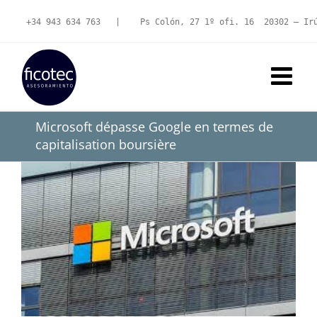
Skip
to
+34 943 634 763
   |   
 Ps Colón, 27 1º ofi. 16  20302 – Ir
content
Microsoft dépasse Google en termes de
capitalisation boursière
View
Larger
Image